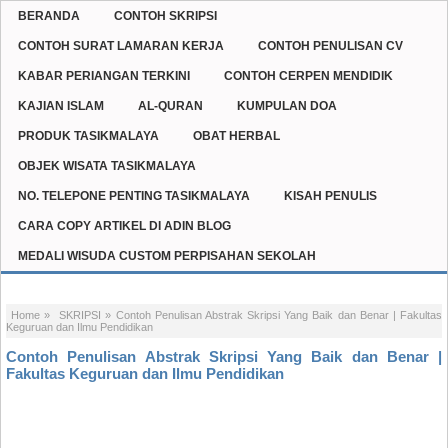
BERANDA
CONTOH SKRIPSI
CONTOH SURAT LAMARAN KERJA
CONTOH PENULISAN CV
KABAR PERIANGAN TERKINI
CONTOH CERPEN MENDIDIK
KAJIAN ISLAM
AL-QURAN
KUMPULAN DOA
PRODUK TASIKMALAYA
OBAT HERBAL
OBJEK WISATA TASIKMALAYA
NO. TELEPONE PENTING TASIKMALAYA
KISAH PENULIS
CARA COPY ARTIKEL DI ADIN BLOG
MEDALI WISUDA CUSTOM PERPISAHAN SEKOLAH
Home
»
SKRIPSI
»
Contoh Penulisan Abstrak Skripsi Yang Baik dan Benar | Fakultas
Keguruan dan Ilmu Pendidikan
Contoh Penulisan Abstrak Skripsi Yang Baik dan Benar |
Fakultas Keguruan dan Ilmu Pendidikan