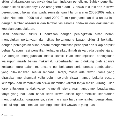
siklus dilaksanakan sebanyak dua kali tindakan penelitian. Subjek penelitian
adalah kelas IIIA sebanyak 22 orang terdiri dari 17 siswa laki-laki dan 5 siswa
perempuan, dilaksanakan pada semester ganjil tahun ajaran 2008-2009 antara
bulan Nopember 2008 s.d Januari 2009. Teknik pengumpulan data antara lain
dengan lembar observasi dan lembar tes selama tindakan dan dokumentasi
kegiatan pembelajaran.
Hasil penelitian siklus 1 berkaitan dengan peningkatan sikap berani
mengajukan pertanyaan dan sikap bertanggung jawab; siklus 2 berkaitan
dengan peningkatan sikap berani mengemukakan pendapat dan sikap berpikir
bebas. Adapun hasil penelitian terhadap sikap ilmiah siswa pada pembelajaran
IPA dengan menggunakan media komik telah menunjukkan peningkatan
walaupun masih belum maksimal. Keberhasilan ini didukung oleh adanya
kesiapan guru dalam merancang pembelajaran serta proses pembelajaran
yang dilaksanakan sesuai rencana. Tetapi, masih ada faktor utama yang
dirasakan menghambat yaitu belum seluruh siswa mampu bekerja secara
kelompok dan kemampuan siswa membuat kalimat tanya masih kurang. Oleh
karena itu, guru hendaknya sering melatih siswa agar mampu membuat kalimat
tanya yang baik dan benar serta siswa dilatih agar memiliki keberanian
mengungkapkan gagasannya, selain itu siswa harus menambah pengetahuan
melalui kegiatan membaca sehingga memiliki wawasan yang luas.
Catatan
: