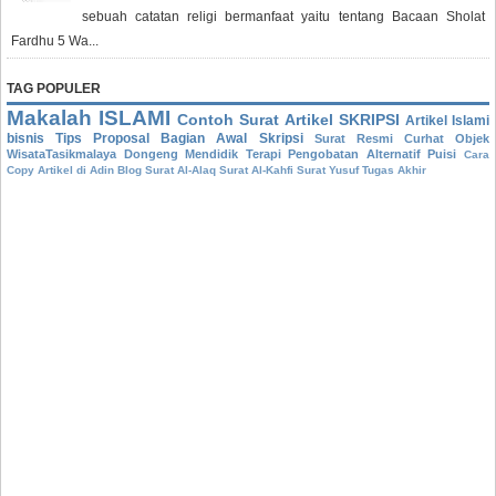
sebuah catatan religi bermanfaat yaitu tentang Bacaan Sholat
Fardhu 5 Wa...
TAG POPULER
Makalah
ISLAMI
Contoh Surat
Artikel
SKRIPSI
Artikel Islami
bisnis
Tips
Proposal
Bagian Awal Skripsi
Surat Resmi
Curhat
Objek
WisataTasikmalaya
Dongeng Mendidik
Terapi Pengobatan Alternatif
Puisi
Cara
Copy Artikel di Adin Blog
Surat Al-Alaq
Surat Al-Kahfi
Surat Yusuf
Tugas Akhir