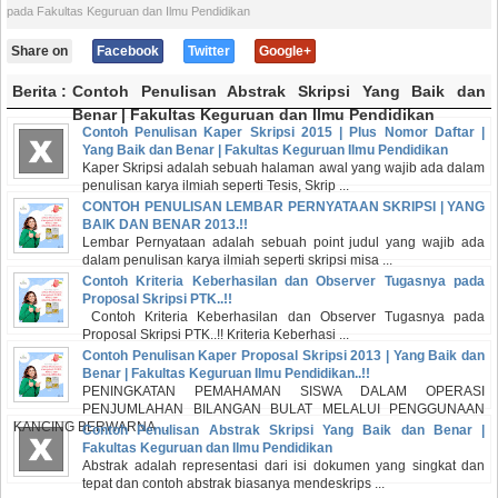
pada Fakultas Keguruan dan Ilmu Pendidikan
Share on
Facebook
Twitter
Google+
Berita :
Contoh Penulisan Abstrak Skripsi Yang Baik dan
Benar | Fakultas Keguruan dan Ilmu Pendidikan
Contoh Penulisan Kaper Skripsi 2015 | Plus Nomor Daftar |
Yang Baik dan Benar | Fakultas Keguruan Ilmu Pendidikan
Kaper Skripsi adalah sebuah halaman awal yang wajib ada dalam
penulisan karya ilmiah seperti Tesis, Skrip ...
CONTOH PENULISAN LEMBAR PERNYATAAN SKRIPSI | YANG
BAIK DAN BENAR 2013.!!
Lembar Pernyataan adalah sebuah point judul yang wajib ada
dalam penulisan karya ilmiah seperti skripsi misa ...
Contoh Kriteria Keberhasilan dan Observer Tugasnya pada
Proposal Skripsi PTK..!!
Contoh Kriteria Keberhasilan dan Observer Tugasnya pada
Proposal Skripsi PTK..!! Kriteria Keberhasi ...
Contoh Penulisan Kaper Proposal Skripsi 2013 | Yang Baik dan
Benar | Fakultas Keguruan Ilmu Pendidikan..!!
PENINGKATAN PEMAHAMAN SISWA DALAM OPERASI
PENJUMLAHAN BILANGAN BULAT MELALUI PENGGUNAAN
KANCING BERWARNA ...
Contoh Penulisan Abstrak Skripsi Yang Baik dan Benar |
Fakultas Keguruan dan Ilmu Pendidikan
Abstrak adalah representasi dari isi dokumen yang singkat dan
tepat dan contoh abstrak biasanya mendeskrips ...