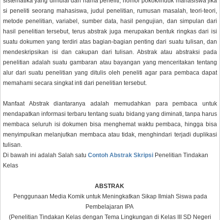
sistematika yang dimulai dari nama peneliti, nomor pokok/induk mahasiswa jika
si peneliti seorang mahasiswa, judul penelitian, rumusan masalah, teori-teori,
metode penelitian, variabel, sumber data, hasil pengujian, dan simpulan dari
hasil penelitian tersebut, terus abstrak juga merupakan bentuk ringkas dari isi
suatu dokumen yang terdiri atas bagian-bagian penting dari suatu tulisan, dan
mendeskripsikan isi dan cakupan dari tulisan. Abstrak atau abstraksi pada
penelitian adalah suatu gambaran atau bayangan yang menceritakan tentang
alur dari suatu penelitian yang ditulis oleh peneliti agar para pembaca dapat
memahami secara singkat inti dari penelitian tersebut.
Manfaat Abstrak diantaranya adalah memudahkan para pembaca untuk
mendapatkan informasi terbaru tentang suatu bidang yang diminati, tanpa harus
membaca seluruh isi dokumen bisa menghemat waktu pembaca, hingga bisa
menyimpulkan melanjutkan membaca atau tidak, menghindari terjadi duplikasi
tulisan.
Di bawah ini adalah Salah satu
Contoh Abstrak Skripsi
Penelitian Tindakan
Kelas
ABSTRAK
Penggunaan Media Komik untuk Meningkatkan Sikap Ilmiah Siswa pada
Pembelajaran IPA
(Penelitian Tindakan Kelas dengan Tema Lingkungan di Kelas III SD Negeri