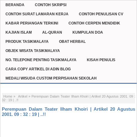
BERANDA
CONTOH SKRIPSI
CONTOH SURAT LAMARAN KERJA
CONTOH PENULISAN CV
KABAR PERIANGAN TERKINI
CONTOH CERPEN MENDIDIK
KAJIAN ISLAM
AL-QURAN
KUMPULAN DOA
PRODUK TASIKMALAYA
OBAT HERBAL
OBJEK WISATA TASIKMALAYA
NO. TELEPONE PENTING TASIKMALAYA
KISAH PENULIS
CARA COPY ARTIKEL DI ADIN BLOG
MEDALI WISUDA CUSTOM PERPISAHAN SEKOLAH
Home
»
Artikel
»
Perempuan Dalam Teater Ilham Khoiri | Artikel 20 Agustus 2001. 09 :
32 : 19 | ..!!
Perempuan Dalam Teater Ilham Khoiri | Artikel 20 Agustus
2001. 09 : 32 : 19 | ..!!