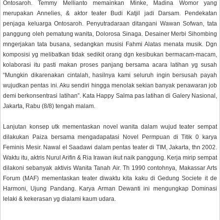
Ontosaroh. Temmy Mellianto memainkan Minke, Madina Womor yang
merupakan Annelies, & aktor teater Budi Katjil jadi Darsam. Pendekatan
penjaga keluarga Ontosaroh. Penyutradaraan ditangani Wawan Sofwan, tata
panggung oleh pematung wanita, Dolorosa Sinaga. Desainer Merbi Sihombing
mngerjakan tata busana, sedangkan musisi Fahmi Alatas menata musik. Dgn
komposisi yg melibatkan tidak sedikit orang dgn kesibukan bermacam-macam,
kolaborasi itu pasti makan proses panjang bersama acara latihan yg susah
“Mungkin dikarenakan cintalah, hasilnya kami seluruh ingin bersusah payah
wujudkan pentas ini. Aku sendiri hingga menolak sekian banyak penawaran job
demi berkonsentrasi latihan”. Kata Happy Salma pas latihan di Galery Nasional,
Jakarta, Rabu (8/8) tengah malam.
Lanjutan konsep utk mementaskan novel wanita dalam wujud teater sempat
dilakukan Paiza bersama mengadapatasi Novel Permpuan di Titik 0 karya
Feminis Mesir. Nawal el Saadawi dalam pentas teater di TIM, Jakarta, thn 2002.
Waktu itu, aktris Nurul Arifin & Ria Irawan ikut naik panggung. Kerja mirip sempat
dilakoni sebanyak aktivis Wanita Tanah Air. Th 1990 contohnya, Makassar Arts
Forum (MAF) mementaskan teater diwaktu kita kaku di Gedung Societe it de
Harmoni, Ujung Pandang. Karya Arman Dewanti ini mengungkap Dominasi
lelaki & kekerasan yg dialami kaum udara.