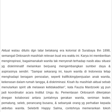
Aktual walau ditulis dgn latar belakang era kolonial di Surabaya thn 1898,
semangat Ontosaroh masihlah relevan buat era waktu ini. Karya ini memberikan
menginspirasi, bagaimanakah wanita tak menyerah terhadap nasib atau situasi
yg diskriminatif melainkan berjuang mengembangkan sumber daya &
aspirasinya sendiri. “Sampai sekarang ini, kaum wanita di Indonesia tetap
menghadapi beragam persoalan, seperti trafificking/penjualan anak wanita,
kekerasan dalam rumah tangga, & diskriminasi. Kisah itu masihlah aktual sebab
menularkan spirit utk melawan ketidakadilan”, kata Fauzia Mardzoeki yg pun
jadi koordinator acara Institut Ungu itu. Pementasan Ontosaroh dikerjakan
dnegan kolaborasi antara jumlahnya gerakan wanita, seniman teater,
pematung, seleb, perancang busana, & sebanyak orang yg perhatian kepada
aktivitas wanita. Selebriti Happy Salma, contohnya memerankan tokoh