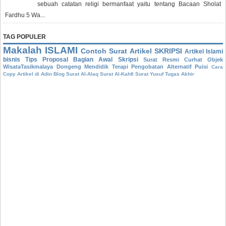
sebuah catatan religi bermanfaat yaitu tentang Bacaan Sholat
Fardhu 5 Wa...
TAG POPULER
Makalah
ISLAMI
Contoh Surat
Artikel
SKRIPSI
Artikel Islami
bisnis
Tips
Proposal
Bagian Awal Skripsi
Surat Resmi
Curhat
Objek
WisataTasikmalaya
Dongeng Mendidik
Terapi Pengobatan Alternatif
Puisi
Cara
Copy Artikel di Adin Blog
Surat Al-Alaq
Surat Al-Kahfi
Surat Yusuf
Tugas Akhir