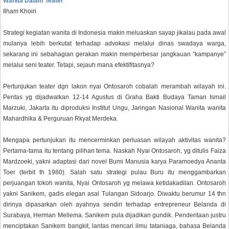
Wanita Dalam Teater
Ilham Khoiri
Strategi kegiatan wanita di Indonesia makin meluaskan sayap jikalau pada awal
mulanya lebih berkutat terhadap advokasi melalui dinas swadaya warga,
sekarang ini sebahagian gerakan makin memperbesar jangkauan “kampanye”
melalui seni teater. Tetapi, sejauh mana efektifitasnya?
Pertunjukan teater dgn lakon nyai Ontosaroh cobalah merambah wilayah ini.
Pentas yg dijadwalkan 12-14 Agustus di Graha Bakti Budaya Taman Ismail
Marzuki, Jakarta itu diproduksi Institut Ungu, Jaringan Nasional Wanita wanita
Mahardhika & Perguruan Rkyat Merdeka.
Mengapa pertunjukan itu mencerminkan perluasan wilayah aktivitas wanita?
Pertama-tama itu tentang pilihan tema. Naskah Nyai Ontosaroh, yg ditulis Faiza
Mardzoeki, yakni adaptasi dari novel Bumi Manusia karya Paramoedya Ananta
Toer (terbit th 1980). Salah satu strategi pulau Buru itu menggambarkan
perjuangan tokoh wanita, Nyai Ontosaroh yg melawa ketidakadilan. Ontosaroh
yakni Sanikem, gadis elegan asal Tulangan Sidoarjo. Diwaktu berumur 14 thn
dirinya dipasarkan oleh ayahnya sendiri terhadap entrepreneur Belanda di
Surabaya, Herman Mellema. Sanikem pula dijadikan gundik. Penderitaan justru
menciptakan Sanikem bangkit, lantas mencari ilmu tataniaga, bahasa Belanda