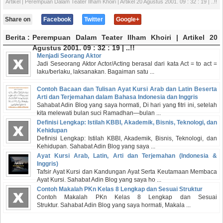
Artikel
| Perempuan Dalam Teater Ilham Khoiri | Artikel 20 Agustus 2001. 09 : 32 : 19 | ..!!
Share on
Facebook
Twitter
Google+
Berita :
Perempuan Dalam Teater Ilham Khoiri | Artikel 20
Agustus 2001. 09 : 32 : 19 | ..!!
Menjadi Seorang Aktor
Jadi Seseorang Aktor Actor/Acting berasal dari kata Act = to act =
laku/berlaku, laksanakan. Bagaiman satu ...
Contoh Bacaan dan Tulisan Ayat Kursi Arab dan Latin Beserta
Arti dan Terjemahan dalam Bahasa Indonesia dan Inggris
Sahabat Adin Blog yang saya hormati, Di hari yang fitri ini, setelah
kita melewati bulan suci Ramadhan—bulan ...
Definisi Lengkap: Istilah KBBI, Akademik, Bisnis, Teknologi, dan
Kehidupan
Definisi Lengkap: Istilah KBBI, Akademik, Bisnis, Teknologi, dan
Kehidupan. Sahabat Adin Blog yang saya ...
Ayat Kursi Arab, Latin, Arti dan Terjemahan (Indonesia &
Inggris)
Tafsir Ayat Kursi dan Kandungan Ayat Serta Keutamaan Membaca
Ayat Kursi. Sahabat Adin Blog yang saya ho ...
Contoh Makalah PKn Kelas 8 Lengkap dan Sesuai Struktur
Contoh Makalah PKn Kelas 8 Lengkap dan Sesuai
Struktur. Sahabat Adin Blog yang saya hormati, Makala ...