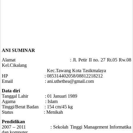
ANI SUMINAR
Alamat
: Jl. Petir II no. 27 Rt.05 Rw.08
Kel.Cikalang
Kec.Tawang Kota Tasikmalaya
HP
: 085
314402058
/08812218212
Email
:
ani.
uthethea@gmail.com
Data diri
Tanggal Lahir
: 01 Januari 1989
Agama
: Islam
Tinggi/Berat Badan
: 154 cm/45 kg
Status
: Menikah
Pendidikan
2007 –
2011
: Sekolah Tinggi Management Informatika
dan komputer