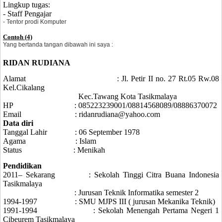
Lingkup tugas:
- Staff Pengajar
- Tentor prodi Komputer
Contoh (4)
Yang bertanda tangan dibawah ini saya :
RIDAN RUDIANA
Alamat
: Jl. Petir II no. 27 Rt.05 Rw.08
Kel.Cikalang
Kec.Tawang Kota Tasikmalaya
HP
:
085223239001/08814568089/08886370072
Email
:
ridanrudiana@yahoo.com
Data diri
Tanggal Lahir
:
06 September 1978
Agama
: Islam
Status
: Menikah
Pendidikan
20
11
– Sekarang
: Sekolah Tinggi
Citra Buana Indonesia
Tasikmalaya
: Jurusan Teknik Informatika semester
2
1994-1997
:
SMU MJPS III ( jurusan Mekanika Teknik)
1991-1994
: Sekolah Menengah Pertama Negeri 1
Cibeurem Tasikmalaya