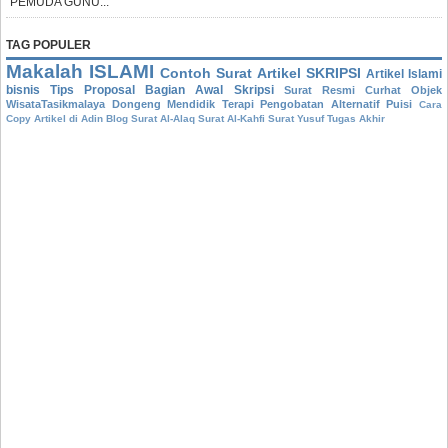
PEMUDA GUNU...
TAG POPULER
Makalah
ISLAMI
Contoh Surat
Artikel
SKRIPSI
Artikel Islami
bisnis
Tips
Proposal
Bagian Awal Skripsi
Surat Resmi
Curhat
Objek
WisataTasikmalaya
Dongeng Mendidik
Terapi Pengobatan Alternatif
Puisi
Cara
Copy Artikel di Adin Blog
Surat Al-Alaq
Surat Al-Kahfi
Surat Yusuf
Tugas Akhir