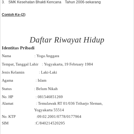
3. SMK Kesehatan Bhakti Kencana Tahun 2006-sekarang
Contoh Ke-(2)
Daftar Riwayat Hidup
Identitas Pribadi
Nama
: Yoga Anggara
Tempat, Tanggal Lahir
: Yogyakarta, 19 February 1984
Jenis Kelamin
: Laki-Laki
Agama
: Islam
Status
: Belum Nikah
No. HP
: 081546851269
Alamat
: Temulawak RT 01/036 Triharjo Sleman
,
Yogyakarta 55514
No. KTP
:09.02.2001/0778/0177964
SIM
:C/840214520295