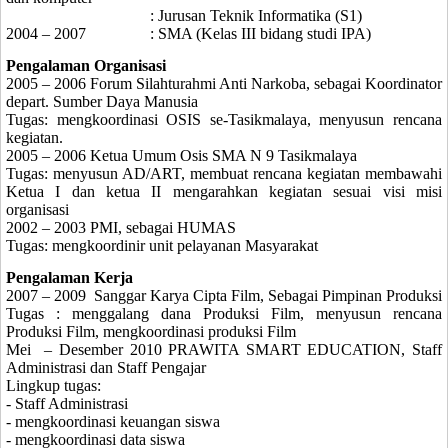
: Jurusan Teknik Informatika
(S1)
2004 – 2007
: SMA (Kelas III bidang studi IPA)
Pengalaman Organisasi
2005 – 2006 Forum Silahturahmi Anti Narkoba, sebagai Koordinator
depart. Sumber Daya Manusia
Tugas: mengkoordinasi OSIS se-Tasikmalaya, menyusun rencana
kegiatan.
2005 – 2006 Ketua Umum Osis SMA N 9 Tasikmalaya
Tugas: menyusun AD/ART, membuat rencana kegiatan membawahi
Ketua I dan ketua II mengarahkan kegiatan sesuai visi misi
organisasi
2002 – 2003 PMI, sebagai HUMAS
Tugas: mengkoordinir unit pelayanan Masyarakat
Pengalaman Kerja
2007
–
2009
Sanggar Karya Cipta Film, Sebagai Pimpinan Produksi
Tugas : menggalang dana Produksi Film, menyusun rencana
Produksi Film, mengkoordinasi produksi Film
Mei
– Desember 2010 PRAWITA SMART EDUCATION, Staff
Administrasi dan Staff Pengajar
Lingkup tugas:
- Staff Administrasi
- mengkoordinasi keuangan siswa
- mengkoordinasi data siswa