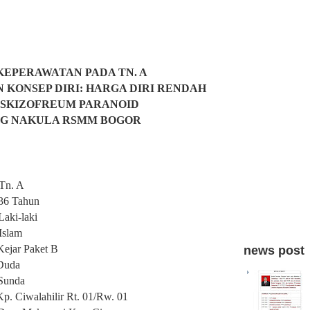
KEPERAWATAN PADA TN. A
KONSEP DIRI: HARGA DIRI RENDAH
 SKIZOFREUM PARANOID
NG NAKULA RSMM BOGOR
 A
ahun
i-laki
am
 Paket B
news post
da
nda
hilir Rt. 01/Rw. 01