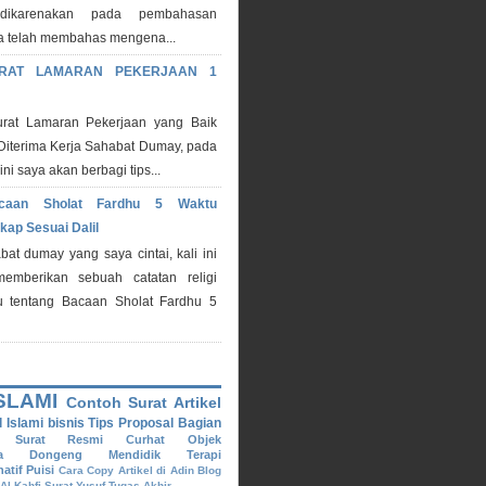
dikarenakan pada pembahasan
a telah membahas mengena...
RAT LAMARAN PEKERJAAN 1
urat Lamaran Pekerjaan yang Baik
Diterima Kerja Sahabat Dumay, pada
ni saya akan berbagi tips...
caan Sholat Fardhu 5 Waktu
kap Sesuai Dalil
bat dumay yang saya cintai, kali ini
emberikan sebuah catatan religi
tu tentang Bacaan Sholat Fardhu 5
SLAMI
Contoh Surat
Artikel
l Islami
bisnis
Tips
Proposal
Bagian
Surat Resmi
Curhat
Objek
a
Dongeng Mendidik
Terapi
atif
Puisi
Cara Copy Artikel di Adin Blog
Al-Kahfi
Surat Yusuf
Tugas Akhir