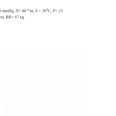
x
0
0 mmHg, N= 80
/m, S = 36
C, P= 23
 BB= 67 kg