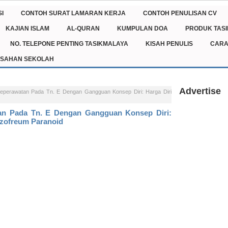
I
CONTOH SURAT LAMARAN KERJA
CONTOH PENULISAN CV
KAJIAN ISLAM
AL-QURAN
KUMPULAN DOA
PRODUK TAS
NO. TELEPONE PENTING TASIKMALAYA
KISAH PENULIS
CARA
ISAHAN SEKOLAH
Advertise
eperawatan Pada Tn. E Dengan Gangguan Konsep Diri: Harga Diri
an Pada Tn. E Dengan Gangguan Konsep Diri:
izofreum Paranoid