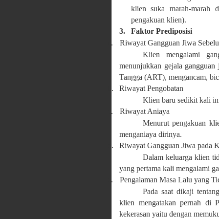
klien suka marah-marah
pengakuan klien).
3.
Faktor Prediposisi
a.
Riwayat Gangguan Jiwa Sebel
Klien mengalami gan
menunjukkan gejala gangguan 
Tangga (ART), mengancam, bicar
b.
Riwayat Pengobatan
Klien baru sedikit kali i
c.
Riwayat Aniaya
Menurut pengakuan kli
menganiaya dirinya.
d.
Riwayat Gangguan Jiwa pada K
Dalam keluarga klien t
yang pertama kali mengalami g
e.
Pengalaman Masa Lalu yang T
Pada saat dikaji tenta
klien mengatakan pernah di 
kekerasan yaitu dengan memuku