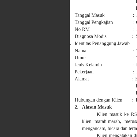
Desa Mekarsari
Kab. Suk
Tanggal Masuk : 28 –
Tanggal Pengkajian : 06 
No RM : 13.9
Diagnosa Modis : Skizo
b.
Identitas Penanggung Jawab
Nama : Tn.
Umur : 37 t
Jenis Kelamin : Lak
Pekerjaan : Bu
Alamat : Kp. Ciwala
Desa Mekarsari
Kab. Suk
Hubungan dengan Klien : 
2.
Alasan Masuk
Klien masuk ke RS
klien marah-marah, meru
mengancam, bicara dan terta
Klien mengatakan d