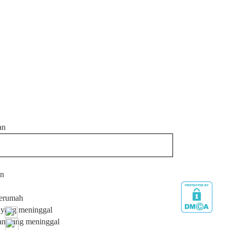
an
en
serumah
i yang meninggal
an yang meninggal