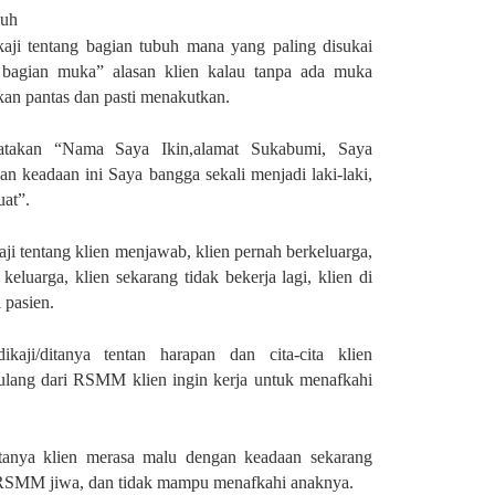
buh
kaji tentang bagian tubuh mana yang paling disukai
bagian muka” alasan klien kalau tanpa ada muka
akan pantas dan pasti menakutkan.
atakan “Nama Saya Ikin,alamat Sukabumi, Saya
gan keadaan ini Saya bangga sekali menjadi laki-laki,
uat”.
aji tentang klien menjawab, klien pernah berkeluarga,
 keluarga, klien sekarang tidak bekerja lagi, klien di
 pasien.
ikaji/ditanya tentan harapan dan cita-cita klien
ulang dari RSMM klien ingin kerja untuk menafkahi
itanya klien merasa malu dengan keadaan sekarang
 RSMM jiwa, dan tidak mampu menafkahi anaknya.