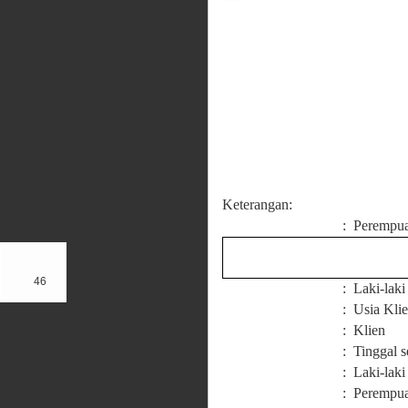
Keterangan:
: Perempu
46
: Laki-laki
: Usia Kli
: Klien
: Tinggal 
: Laki-lak
: Perempu