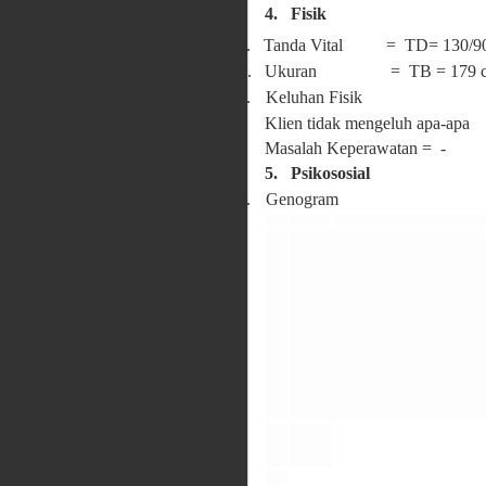
4.
Fisik
a.
Tanda Vital = TD= 130/9
b.
Ukuran = TB = 179 cm,
c.
Keluhan Fisik
Klien tidak mengeluh apa-apa
Masalah Keperawatan = -
5.
Psikososial
a.
Genogram