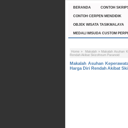
BERANDA
CONTOH SKRIPS
CONTOH CERPEN MENDIDIK
OBJEK WISATA TASIKMALAYA
MEDALI WISUDA CUSTOM PERP
Home
»
Makalah
»
Makalah Asuhan K
Rendah Akibat Skizofreum Paranoid
Makalah Asuhan Keperawat
Harga Diri Rendah Akibat Sk