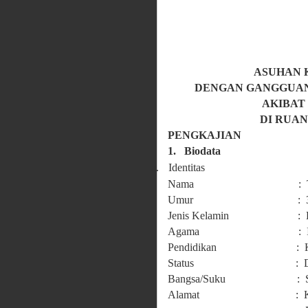
ASUHAN 
DENGAN GANGGUAN 
AKIBAT
DI RUA
PENGKAJIAN
1.
Biodata
a.
Identitas
Nama : Tn.
Umur : 36 T
Jenis Kelamin : Lak
Agama : Isl
Pendidikan : Kejar
Status : Du
Bangsa/Suku : Su
Alamat : Kp. Ciwala