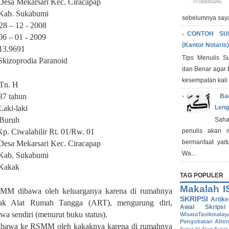
 Kec. Ciracapap
abumi
sebelumnya say
 12 - 2008
CONTOH SU
– 01 - 2009
(Kantor Notaris)
691
Tips Menulis S
prodia Paranoid
dan Benar agar 
kesempatan kali i
 H
ahun
Ba
Leng
i-laki
ruh
Saha
hilir Rt. 01/Rw. 01
penulis akan m
bermanfaat yai
 Kec. Ciracapap
Wa...
abumi
Kakak
TAG POPULER
Makalah
I
MM dibawa oleh keluarganya karena di rumahnya
SKRIPSI
Artike
sak Alat Rumah Tangga (ART), mengurung diri,
Awal Skripsi
wa sendiri (menurut buku status).
WisataTasikmalay
Pengobatan Altern
ibawa ke RSMM oleh kakaknya karena di rumahnya
Surat Al-Alaq
Surat 