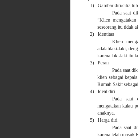
1)
Gambar diri/citra tu
Pada saat di
“Klien mengatakan 
seseorang itu tidak 
2)
Identitas
Klien meng
adalahlaki-laki, den
karena laki-laki itu k
3)
Peran
Pada saat dik
klien sebagai kepala
Rumah Sakit sebagai
4)
Ideal diri
Pada saat d
mengatakan kalau p
anaknya.
5)
Harga diri
Pada saat d
karena telah masuk